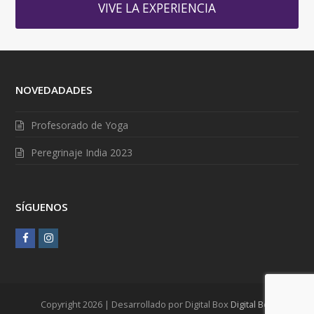
VIVE LA EXPERIENCIA
NOVEDADADES
Profesorado de Yoga
Peregrinaje India 2023
SÍGUENOS
F
I
a
n
c
s
e
t
Copyright 2026 | Desarrollado por Digital Box
Digital Box
b
a