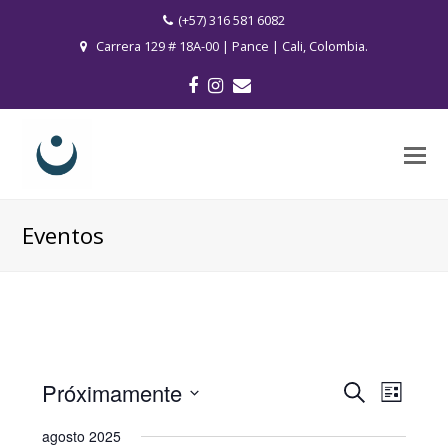
(+57) 316 581 6082
Carrera 129 # 18A-00 | Pance | Cali, Colombia.
Facebook
Instagram
Correo
electrónico
O
M
M
Eventos
Próximamente
Navega
Navegación
Buscar
Lista
de
de
Seleccionar
vistas
agosto 2025
búsqueda
fecha.