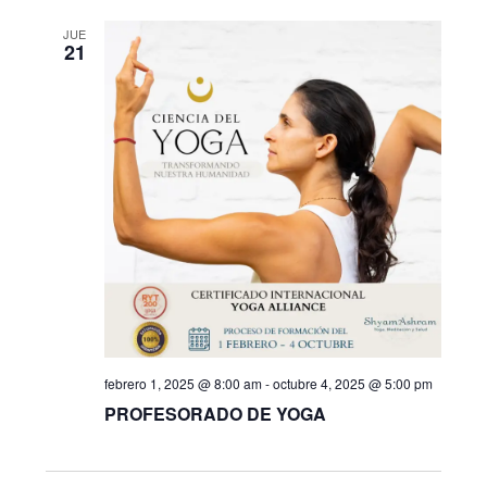
de
y
Evento
JUE
21
vistas
de
Eventos
febrero 1, 2025 @ 8:00 am
-
octubre 4, 2025 @ 5:00 pm
PROFESORADO DE YOGA