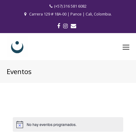
(+57) 316 581 6082
Carrera 129 # 18A-00 | Pance | Cali, Colombia.
Facebook
Instagram
Correo
electrónico
O
M
M
Eventos
No hay eventos programados.
Aviso