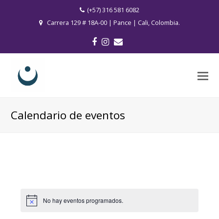
(+57) 316 581 6082
Carrera 129 # 18A-00 | Pance | Cali, Colombia.
Facebook
Instagram
Correo
electrónico
O
M
M
Calendario de eventos
No hay eventos programados.
Aviso