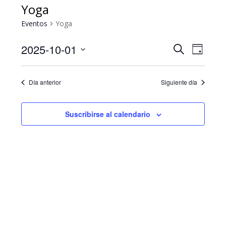
Yoga
Eventos
Yoga
2025-10-01
Navega
Navegación
Buscar
Día
de
de
Seleccionar
vistas
búsqueda
fecha.
de
Día anterior
Siguiente día
y
Evento
vistas
Suscribirse al calendario
de
Eventos