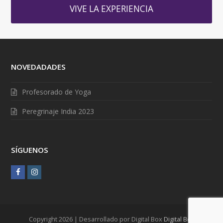
VIVE LA EXPERIENCIA
NOVEDADADES
Profesorado de Yoga
Peregrinaje India 2023
SÍGUENOS
F
I
a
n
c
s
e
t
Copyright 2026 | Desarrollado por Digital Box
Digital Box