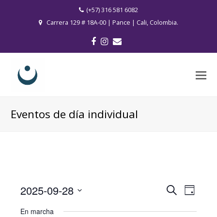
(+57) 316 581 6082
Carrera 129 # 18A-00 | Pance | Cali, Colombia.
Facebook
Instagram
Correo
electrónico
O
M
M
Eventos de día individual
2025-09-28
Navega
Navegación
Buscar
Día
de
de
Seleccionar
vistas
En marcha
búsqueda
fecha.