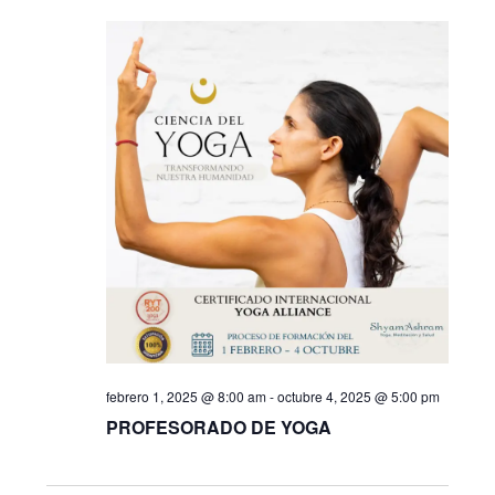
de
y
Evento
vistas
de
Eventos
febrero 1, 2025 @ 8:00 am
-
octubre 4, 2025 @ 5:00 pm
PROFESORADO DE YOGA