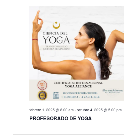
de
y
Evento
vistas
de
Eventos
febrero 1, 2025 @ 8:00 am
-
octubre 4, 2025 @ 5:00 pm
PROFESORADO DE YOGA