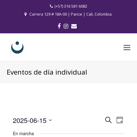
(+57) 316 581 6082
Carrera 129 # 18A-00 | Pance | Cali, Colombia.
Facebook
Instagram
Correo
electrónico
O
M
M
Eventos de día individual
2025-06-15
Navega
Navegación
Buscar
Día
de
de
Seleccionar
vistas
En marcha
búsqueda
fecha.