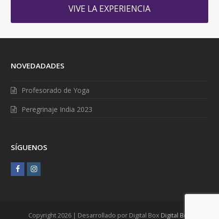
VIVE LA EXPERIENCIA
NOVEDADADES
Profesorado de Yoga
Peregrinaje India 2023
SÍGUENOS
F
I
a
n
c
s
e
t
Copyright 2026 | Desarrollado por Digital Box
Digital Box