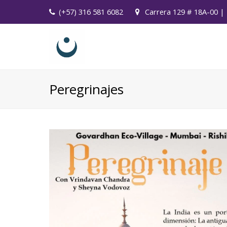
(+57) 316 581 6082
Carrera 129 # 18A-00 | 
Peregrinajes