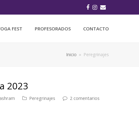
Facebook
Instagram
Correo
electrónico
YOGA FEST
PROFESORADOS
CONTACTO
Inicio
»
Peregrinajes
ia 2023
ashram
Peregrinajes
2 comentarios