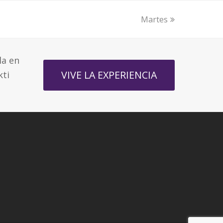
Martes
next
post:
la en
VIVE LA EXPERIENCIA
kti