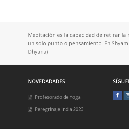
Meditación es la capacidad de retirar la
un solo punto o pensamiento. En Shyam 
Dhyana)
NOVEDADADES
SÍGUE
F
Profesorado de Yoga
a
Peregrinaje India 2023
c
e