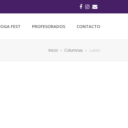
Facebook
Instagram
Correo
electrónico
YOGA FEST
PROFESORADOS
CONTACTO
Inicio
»
Columnas
»
Lunes