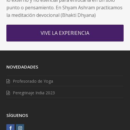
punto o pensamiento. En Shyam Ashram practicamos
la meditación devocional (Bhakti Dhyana)
VIVE LA EXPERIENCIA
NOVEDADADES
Profesorado de Yoga
Peregrinaje India 2023
SÍGUENOS
F
I