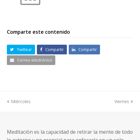
Comparte este contenido
Twittear
Compartir
Compartir
Correo electrónico
previous
Miércoles
Viernes
next
post:
post:
Meditación es la capacidad de retirar la mente de todo
lo externo y no esencial para enfocarla en un solo