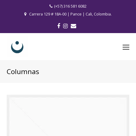
(+57) 316 581 6082
Carrera 129 # 18A-00 | Pance | Cali, Colombia.
Facebook
Instagram
Correo
electrónico
O
M
M
Columnas